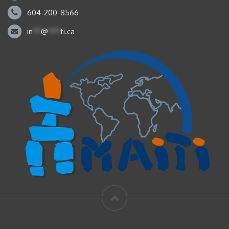
604-200-8566
in
**
@
***
ti.ca