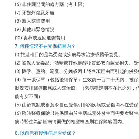
(6) 非住院期間的處方藥（有上限）
(7) 牙齒外傷及牙痛
(8) 親人陪護費用
(9) 其他非緊急情況
(10) 喪葬或返回遺體費用
7. 何種情況不在受保範圍內？
(1) 旅遊程目的是為受傷或疾病尋求治療或醫學意見。
(2) 被保人受毒品、酒精或其他麻醉物質影響而蒙受損失、
(3) 懷孕、墮胎、流產、分娩或因上述各項理由而引起的併
(4) 每一張保單（包括後續保單）生效前一百二十天內，被
狀況安排醫療服務或入院治療。（舊病穩定期不在此之列，
能有所不同）
(5) 由於戰亂或蓄意令自己受傷引起的疾病或受傷均不在受
(6) 臨時醫療保險只是保障由於生病或意外發生而需要看醫
病時醫生為診斷病情而做的相應檢查則在保障範圍內。
8. 以前患有慢性病是否受保？