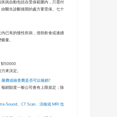
該疾病自動包括在受保範圍內，只需付
，由醫生診斷後開的處方要受保。七十
天內已有的慢性疾病，借助飲食或連續
變藥量。
。
 $150000
能力來決定。
、藥費或檢查費是否可以報銷?
。報銷額度一般公司會有上限規定；除
ound、CT Scan、活檢或 MRI 也