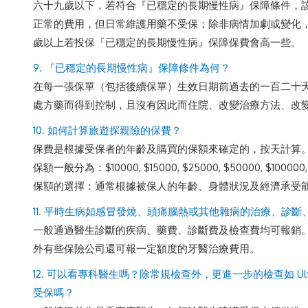
六十九歲以下，若符合『已穩定的長期慢性病』保障條件，
正常的費用，但日常維護用藥不受保；除非病情加劇或變化
歲以上若投保『已穩定的長期慢性病』保障保費會高一些。
9. 『已穩定的長期慢性病』保障條件為何？
在每一張保單（包括後續保單）生效日期前過去的一百二十
處方藥而得到控制，且沒有因此而住院、改變治療方法、改
10. 如何計算旅遊探親險的保費？
保費是根據受保者的年齡及購買的保額來確定的，按天計算
保額一般分為：$10000, $15000, $25000, $50000, $100000,
保額的選擇：通常根據被保人的年齡、身體狀況及經濟承受
11. 平時生病如感冒發燒、頭痛腦熱或其他雜病的治療、診斷
一般通過醫生診斷的疾病、藥費、診斷費及檢查費均可報銷
外有些保險公司還可報一定額度的牙醫治療費用。
12. 可以看專科醫生嗎？除常規檢查外，更進一步的檢查如 Ultra-S
受保嗎？