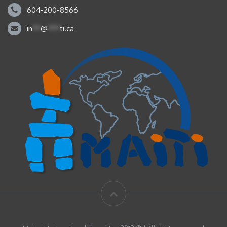
604-200-8566
in
**
@
***
ti.ca