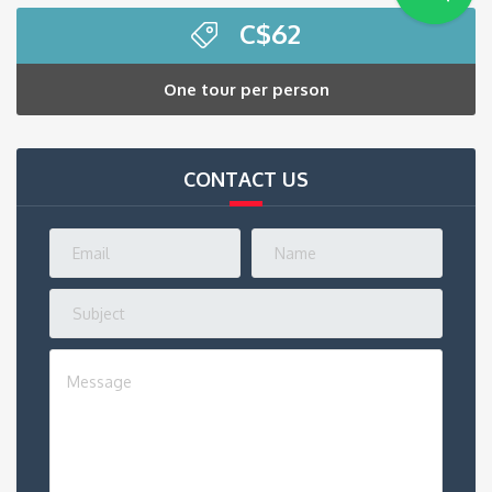
C$
62
One tour per person
CONTACT US