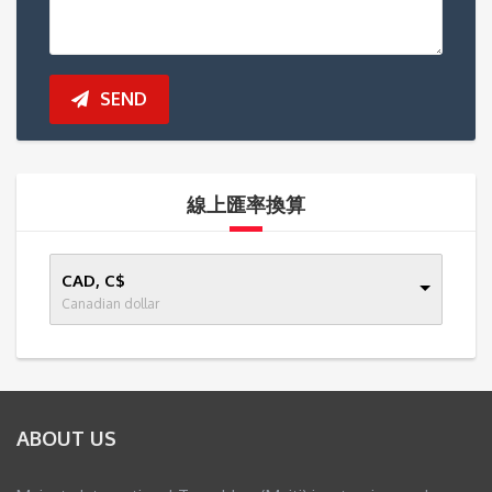
SEND
線上匯率換算
CAD, C$
Canadian dollar
ABOUT US