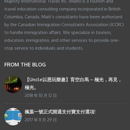
Majesty International Travel Inc. (Maiti) is a tourism and
travel education consulting company incorporated in British
Columbia, Canada. Maiti’s consultants have been authorized
by the Canadian Immigration Consultants Association (ICCRC)
to handle immigration affairs. We specialize in tourism,
education, immigration, and other services to provide one-
stop service to individuals and students.
FROM THE BLOG
【Uncle以恩玩樂趣】育空白馬 – 極光，再見，
極光。
2018 年 10 月 12 日
楓葉一號正式開通支付寶支付選項!
2017 年 11 月 29 日